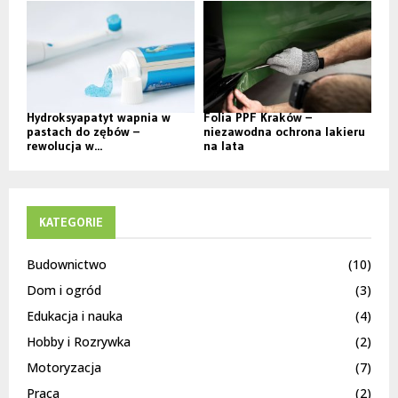
Hydroksyapatyt wapnia w
Folia PPF Kraków –
pastach do zębów –
niezawodna ochrona lakieru
rewolucja w...
na lata
KATEGORIE
Budownictwo
(10)
Dom i ogród
(3)
Edukacja i nauka
(4)
Hobby i Rozrywka
(2)
Motoryzacja
(7)
Praca
(2)