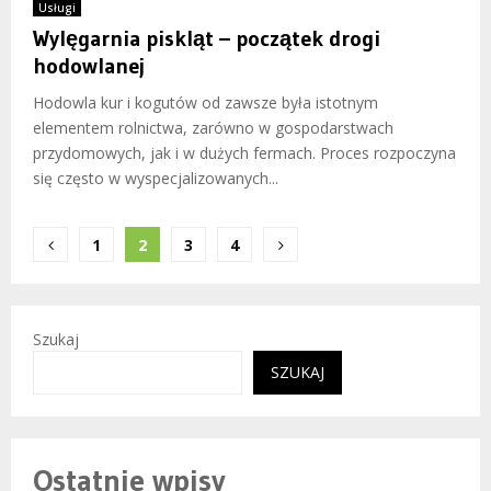
Usługi
Wylęgarnia piskląt – początek drogi
hodowlanej
Hodowla kur i kogutów od zawsze była istotnym
elementem rolnictwa, zarówno w gospodarstwach
przydomowych, jak i w dużych fermach. Proces rozpoczyna
się często w wyspecjalizowanych...
Stronicowanie
1
2
3
4
wpisów
Szukaj
SZUKAJ
Ostatnie wpisy