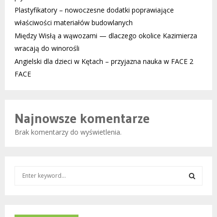
Plastyfikatory – nowoczesne dodatki poprawiające
właściwości materiałów budowlanych
Między Wisłą a wąwozami — dlaczego okolice Kazimierza
wracają do winorośli
Angielski dla dzieci w Kętach – przyjazna nauka w FACE 2
FACE
Najnowsze komentarze
Brak komentarzy do wyświetlenia.
S
e
a
S
r
c
E