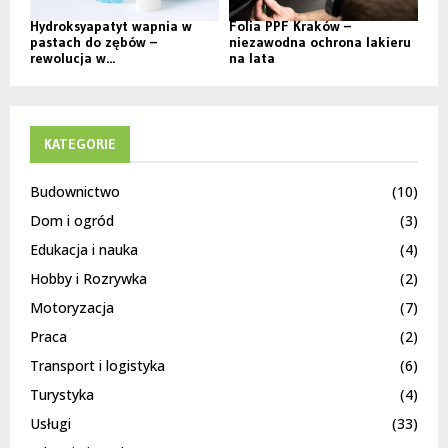
Hydroksyapatyt wapnia w
Folia PPF Kraków –
pastach do zębów –
niezawodna ochrona lakieru
rewolucja w...
na lata
KATEGORIE
Budownictwo
(10)
Dom i ogród
(3)
Edukacja i nauka
(4)
Hobby i Rozrywka
(2)
Motoryzacja
(7)
Praca
(2)
Transport i logistyka
(6)
Turystyka
(4)
Usługi
(33)