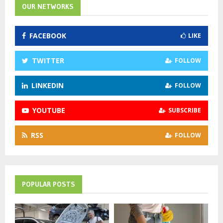
h
OUR NETWORKS
f
A
o
FACEBOOK
LIKE
r
R
:
C
TWITTER
FOLLOW
H
LINKEDIN
FOLLOW
YOUTUBE
SUBSCRIBE
RSS
FOLLOW
POPULAR POSTS